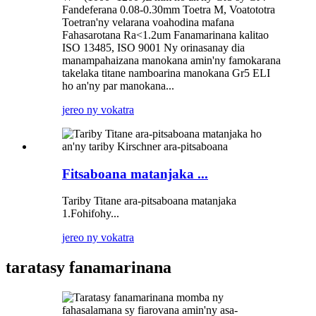
Fandeferana 0.08-0.30mm Toetra M, Voatototra
Toetran'ny velarana voahodina mafana
Fahasarotana Ra<1.2um Fanamarinana kalitao
ISO 13485, ISO 9001 Ny orinasanay dia
manampahaizana manokana amin'ny famokarana
takelaka titane namboarina manokana Gr5 ELI
ho an'ny par manokana...
jereo ny vokatra
Fitsaboana matanjaka ...
Tariby Titane ara-pitsaboana matanjaka
1.Fohifohy...
jereo ny vokatra
taratasy fanamarinana