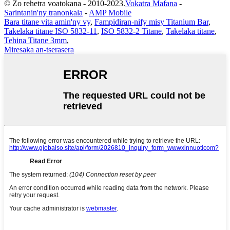
© Zo rehetra voatokana - 2010-2023.
Vokatra Mafana
-
Sarintanin'ny tranonkala
-
AMP Mobile
Bara titane vita amin'ny vy
,
Fampidiran-nify misy Titanium Bar
,
Takelaka titane ISO 5832-11
,
ISO 5832-2 Titane
,
Takelaka titane
,
Tehina Titane 3mm
,
Miresaka an-tserasera