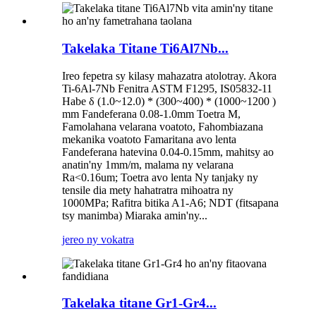
Takelaka Titane Ti6Al7Nb...
Ireo fepetra sy kilasy mahazatra atolotray. Akora
Ti-6Al-7Nb Fenitra ASTM F1295, IS05832-11
Habe δ (1.0~12.0) * (300~400) * (1000~1200 )
mm Fandeferana 0.08-1.0mm Toetra M,
Famolahana velarana voatoto, Fahombiazana
mekanika voatoto Famaritana avo lenta
Fandeferana hatevina 0.04-0.15mm, mahitsy ao
anatin'ny 1mm/m, malama ny velarana
Ra<0.16um; Toetra avo lenta Ny tanjaky ny
tensile dia mety hahatratra mihoatra ny
1000MPa; Rafitra bitika A1-A6; NDT (fitsapana
tsy manimba) Miaraka amin'ny...
jereo ny vokatra
Takelaka titane Gr1-Gr4...