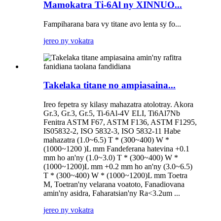
Mamokatra Ti-6Al ny XINNUO...
Fampiharana bara vy titane avo lenta sy fo...
jereo ny vokatra
Takelaka titane no ampiasaina...
Ireo fepetra sy kilasy mahazatra atolotray. Akora
Gr.3, Gr.3, Gr.5, Ti-6Al-4V ELI, Ti6Al7Nb
Fenitra ASTM F67, ASTM F136, ASTM F1295,
IS05832-2, ISO 5832-3, ISO 5832-11 Habe
mahazatra (1.0~6.5) T * (300~400) W *
(1000~1200 )L mm Fandeferana hatevina +0.1
mm ho an'ny (1.0~3.0) T * (300~400) W *
(1000~1200)L mm +0.2 mm ho an'ny (3.0~6.5)
T * (300~400) W * (1000~1200)L mm Toetra
M, Toetran'ny velarana voatoto, Fanadiovana
amin'ny asidra, Faharatsian'ny Ra<3.2um ...
jereo ny vokatra