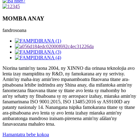
MOMBA ANAY
fandrosoana
Niorina tamin'ny taona 2004, ny XINNO dia orinasa teknolojia avo
lenta izay mampiditra ny R&D, ny famokarana ary ny serivisy.
Amin'ny maha-iray amin'ireo mpanamboatra fitaovana titane ara-
pitsaboana lehibe indrindra any Shina anay, dia mifantoka amin'ny
fanomezana fitaovana titane sy titane avo lenta sy mahomby ho
an'ny sehatry ny fitsaboana sy ny aerospace izahay, miaraka amin'ny
fanamarinana ISO 9001:2015, ISO 13485:2016 sy AS9100D ary
patanty nasionaly 14. Nanangana tsipika famokarana titane sy titane
ara-pitsaboana avo lenta sy avo lenta izahay miaraka amin'ny
ambaratonga mandroso iraisam-pirenena amin'ny alàlan'ny
fanavaozana mahaleo tena.
Hamantatra bebe kokoa