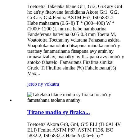
Toetoetra Takelaka titane Gr1, Gr2, Gr3 ary Gr4
ho an'ny fitaovana fandidiana Akora Gr1, Gr2,
Gr3 ary Gr4 Fenitra ASTM F67, IS05832-2
Habe mahazatra (0.6~8) T * (300~400) W *
(1000~1200 )L mm na habe namboarina
Fandeferana hatevina 0.05-0.3 mm Toetra M,
Voatototra Toetran'ny velarana Fanasana asidra,
Voapoloka nanolotra fitsapana miaraka amin'ny
taratasy fanamarinana fitsapana avy amin'ny
orinasa izahay, manaiky ny fitsapana avy amin'ny
antoko fahatelo. Famaritana Firafitra simika:
Grade Ti Firafitra simika (%) Fahalotoana(%)
Max...
jereo ny vokatra
Titane madio sy firaka...
Toetoetra Akora Gr3, Gr4, Gr5 ELI (Ti-6Al-4V
ELI) Fenitra ASTM F67, ASTM F136, ISO
5832-2, IS05832-3 Habe δ (0.6~6.5) *