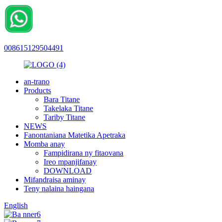
008615129504491
an-trano
Products
Bara Titane
Takelaka Titane
Tariby Titane
NEWS
Fanontaniana Matetika Apetraka
Momba anay
Fampidirana ny fitaovana
Ireo mpanjifanay
DOWNLOAD
Mifandraisa aminay
Teny nalaina haingana
English