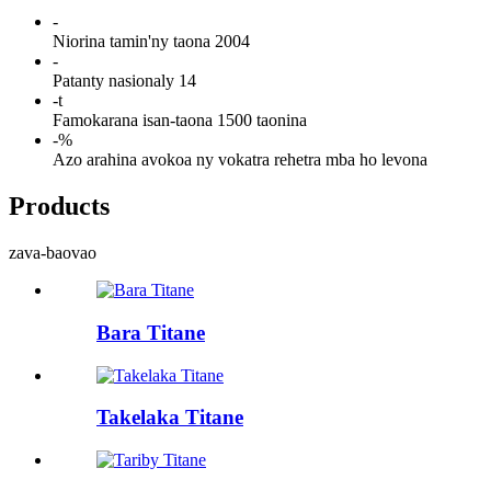
-
Niorina tamin'ny taona 2004
-
Patanty nasionaly 14
-
t
Famokarana isan-taona 1500 taonina
-
%
Azo arahina avokoa ny vokatra rehetra mba ho levona
Products
zava-baovao
Bara Titane
Takelaka Titane