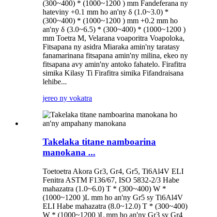
(300~400) * (1000~1200 ) mm Fandeferana ny
hateviny +0.1 mm ho an'ny δ (1.0~3.0) *
(300~400) * (1000~1200 ) mm +0.2 mm ho
an'ny δ (3.0~6.5) * (300~400) * (1000~1200 )
mm Toetra M, Velarana voaporitra Voapoloka,
Fitsapana ny asidra Miaraka amin'ny taratasy
fanamarinana fitsapana amin'ny milina, ekeo ny
fitsapana avy amin'ny antoko fahatelo. Firafitra
simika Kilasy Ti Firafitra simika Fifandraisana
lehibe...
jereo ny vokatra
Takelaka titane namboarina
manokana ...
Toetoetra Akora Gr3, Gr4, Gr5, Ti6Al4V ELI
Fenitra ASTM F136/67, ISO 5832-2/3 Habe
mahazatra (1.0~6.0) T * (300~400) W *
(1000~1200 )L mm ho an'ny Gr5 sy Ti6Al4V
ELI Habe mahazatra (8.0~12.0) T * (300~400)
W * (1000~1200 )L mm ho an'ny Gr3 sy Gr4