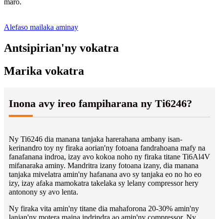
maro.
Alefaso mailaka aminay
Antsipirian'ny vokatra
Marika vokatra
Inona avy ireo fampiharana ny Ti6246?
Ny Ti6246 dia manana tanjaka harerahana ambany isan-
kerinandro toy ny firaka aorian'ny fotoana fandrahoana mafy na
fanafanana indroa, izay avo kokoa noho ny firaka titane Ti6Al4V
mifanaraka aminy. Mandritra izany fotoana izany, dia manana
tanjaka mivelatra amin'ny hafanana avo sy tanjaka eo no ho eo
izy, izay afaka mamokatra takelaka sy lelany compressor hery
antonony sy avo lenta.
Ny firaka vita amin'ny titane dia mahaforona 20-30% amin'ny
lanjan'ny motera maina indrindra ao amin'ny compressor. Ny