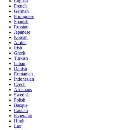
English
French
German
Portuguese
Spanish
Russian
Japanese
Korean
Arabic
Irish
Greek
Turkish
Italian
Danish
Romanian
Indonesian
Czech
Afrikaans
Swedish
Polish
Basque
Catalan
Esperanto
Hindi
Lao