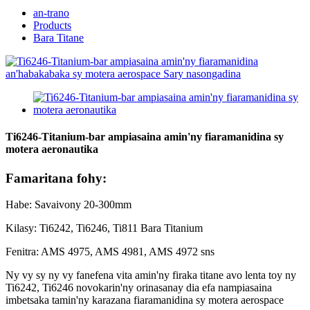
an-trano
Products
Bara Titane
Ti6246-Titanium-bar ampiasaina amin'ny fiaramanidina sy
motera aeronautika
Famaritana fohy:
Habe: Savaivony 20-300mm
Kilasy: Ti6242, Ti6246, Ti811 Bara Titanium
Fenitra: AMS 4975, AMS 4981, AMS 4972 sns
Ny vy sy ny vy fanefena vita amin'ny firaka titane avo lenta toy ny
Ti6242, Ti6246 novokarin'ny orinasanay dia efa nampiasaina
imbetsaka tamin'ny karazana fiaramanidina sy motera aerospace