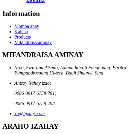
taolana
Information
Momba anay
Kalitao
Products
Mifandraisa aminay
MIFANDRAISA AMINAY
No.6, Fizarana Atsimo, Lalana faha-6 Fenghuang, Faritra
Fampandrosoana Hi-tech, Baoji Shaanxi, Sina
Antsoy izahay izao:
0086-0917-6758-791;
0086-0917-6758-792
xn@bjxngs.com
ARAHO IZAHAY