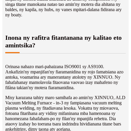
singa titane manokana natao tao amin'ny motera dia ahitana ny
baldes, ny kapila, ny hubs, ny vanes mpitari-dalana fidirana ary
ny boaty.
Inona ny rafitra fitantanana ny kalitao eto
amintsika?
Orinasa nahazo mari-pahaizana ISO9001 sy AS9100.
Ankafizin'ny mpanjifan'ny fiaramanidina ny rojo famatsiana azo
antoka, voamarina ary manerantany atolotry ny XINNUO. Ny
fahafahanay mamolavola fitaovana vaovao izay mahafeno ny
filàna takian'ny motera fiaramanidina.
Misy karazana tahiry maro samihafa ao amin'ny XINNUO, ALD
Vacuum Melting Furnace - in-3 ny fampiasana vacuum melting
plasma welding, ny fitadiavana lesoka. Vokatra tsy miovaova,
fotoana fitarihana ary vidiny mifaninana mba hamenoana sy
hanomezana fahafaham-po ny filan'ny mpanjifa rehetra. Dia
ataovy izahay ho toerana tsara indrindra hividianana titane bars
ankehitriny, dimy taona aty aoriana.