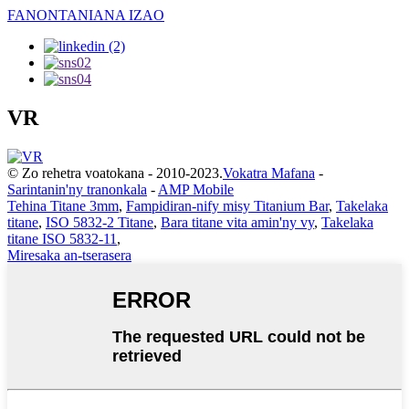
FANONTANIANA IZAO
VR
© Zo rehetra voatokana - 2010-2023.
Vokatra Mafana
-
Sarintanin'ny tranonkala
-
AMP Mobile
Tehina Titane 3mm
,
Fampidiran-nify misy Titanium Bar
,
Takelaka
titane
,
ISO 5832-2 Titane
,
Bara titane vita amin'ny vy
,
Takelaka
titane ISO 5832-11
,
Miresaka an-tserasera