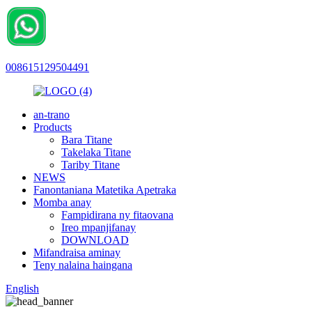
008615129504491
an-trano
Products
Bara Titane
Takelaka Titane
Tariby Titane
NEWS
Fanontaniana Matetika Apetraka
Momba anay
Fampidirana ny fitaovana
Ireo mpanjifanay
DOWNLOAD
Mifandraisa aminay
Teny nalaina haingana
English