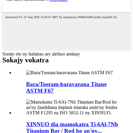
Soraty eto ny hafatrao ary alefaso aminay
Sokajy vokatra
Bara/Toeram-baravarana Titane
ASTM F67
XINNUO dia mamokatra Ti-6Al-7Nb
Titanium Bar / Rod ho an'ny...