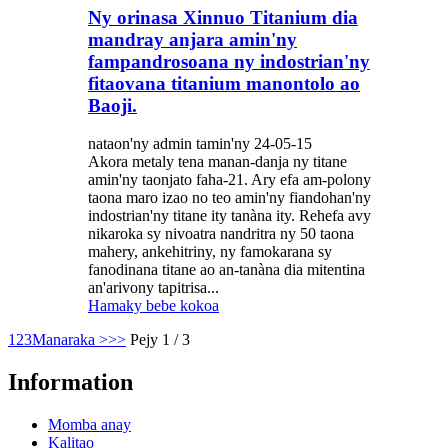
Ny orinasa Xinnuo Titanium dia
mandray anjara amin'ny
fampandrosoana ny indostrian'ny
fitaovana titanium manontolo ao
Baoji.
nataon'ny admin tamin'ny 24-05-15
Akora metaly tena manan-danja ny titane
amin'ny taonjato faha-21. Ary efa am-polony
taona maro izao no teo amin'ny fiandohan'ny
indostrian'ny titane ity tanàna ity. Rehefa avy
nikaroka sy nivoatra nandritra ny 50 taona
mahery, ankehitriny, ny famokarana sy
fanodinana titane ao an-tanàna dia mitentina
an'arivony tapitrisa...
Hamaky bebe kokoa
1
2
3
Manaraka >
>>
Pejy 1 / 3
Information
Momba anay
Kalitao