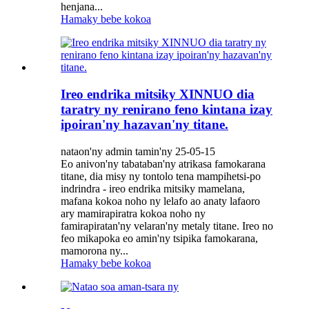
henjana...
Hamaky bebe kokoa
Ireo endrika mitsiky XINNUO dia
taratry ny renirano feno kintana izay
ipoiran'ny hazavan'ny titane.
nataon'ny admin tamin'ny 25-05-15
Eo anivon'ny tabataban'ny atrikasa famokarana
titane, dia misy ny tontolo tena mampihetsi-po
indrindra - ireo endrika mitsiky mamelana,
mafana kokoa noho ny lelafo ao anaty lafaoro
ary mamirapiratra kokoa noho ny
famirapiratan'ny velaran'ny metaly titane. Ireo no
feo mikapoka eo amin'ny tsipika famokarana,
mamorona ny...
Hamaky bebe kokoa