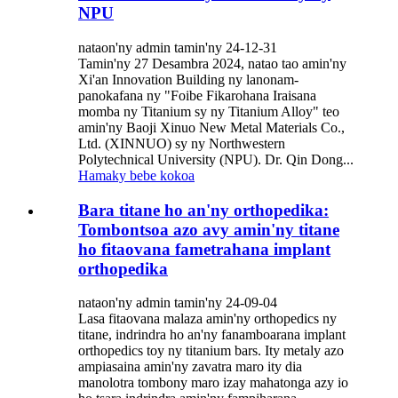
NPU
nataon'ny admin tamin'ny 24-12-31
Tamin'ny 27 Desambra 2024, natao tao amin'ny
Xi'an Innovation Building ny lanonam-
panokafana ny "Foibe Fikarohana Iraisana
momba ny Titanium sy ny Titanium Alloy" teo
amin'ny Baoji Xinuo New Metal Materials Co.,
Ltd. (XINNUO) sy ny Northwestern
Polytechnical University (NPU). Dr. Qin Dong...
Hamaky bebe kokoa
Bara titane ho an'ny orthopedika:
Tombontsoa azo avy amin'ny titane
ho fitaovana fametrahana implant
orthopedika
nataon'ny admin tamin'ny 24-09-04
Lasa fitaovana malaza amin'ny orthopedics ny
titane, indrindra ho an'ny fanamboarana implant
orthopedics toy ny titanium bars. Ity metaly azo
ampiasaina amin'ny zavatra maro ity dia
manolotra tombony maro izay mahatonga azy io