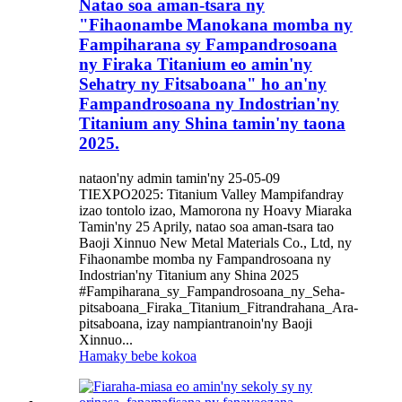
Natao soa aman-tsara ny
"Fihaonambe Manokana momba ny
Fampiharana sy Fampandrosoana
ny Firaka Titanium eo amin'ny
Sehatry ny Fitsaboana" ho an'ny
Fampandrosoana ny Indostrian'ny
Titanium any Shina tamin'ny taona
2025.
nataon'ny admin tamin'ny 25-05-09
TIEXPO2025: Titanium Valley Mampifandray
izao tontolo izao, Mamorona ny Hoavy Miaraka
Tamin'ny 25 Aprily, natao soa aman-tsara tao
Baoji Xinnuo New Metal Materials Co., Ltd, ny
Fihaonambe momba ny Fampandrosoana ny
Indostrian'ny Titanium any Shina 2025
#Fampiharana_sy_Fampandrosoana_ny_Seha-
pitsaboana_Firaka_Titanium_Fitrandrahana_Ara-
pitsaboana, izay nampiantranoin'ny Baoji
Xinnuo...
Hamaky bebe kokoa