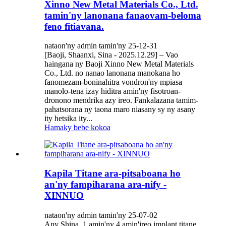
Xinno New Metal Materials Co., Ltd.
tamin'ny lanonana fanaovam-beloma
feno fitiavana.
nataon'ny admin tamin'ny 25-12-31
[Baoji, Shaanxi, Sina - 2025.12.29] – Vao
haingana ny Baoji Xinno New Metal Materials
Co., Ltd. no nanao lanonana manokana ho
fanomezam-boninahitra vondron'ny mpiasa
manolo-tena izay hiditra amin'ny fisotroan-
dronono mendrika azy ireo. Fankalazana tamim-
pahatsorana ny taona maro niasany sy ny asany
ity hetsika ity...
Hamaky bebe kokoa
Kapila Titane ara-pitsaboana ho
an'ny fampiharana ara-nify -
XINNUO
nataon'ny admin tamin'ny 25-07-02
Any Shina, 1 amin'ny 4 amin'ireo implant titane