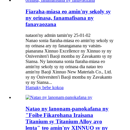
Fiaraha-miasa eo amin'ny sekoly sy
ny orinasa, fanamafisana ny
fanavaozana
nataon'ny admin tamin'ny 25-01-02
Nanao sonia fiaraha-miasa eo amin'ny sekoly sy
ny orinasa ary ny fananganana ny vatsim-
pianarana Xinnuo Excellence ny Xinnuo sy ny
Oniversiten'i Baoji momba ny Zavakanto sy ny
Siansa. Ny lanonana sonia fiaraha-miasa eo
amin'ny sekoly sy ny orinasa dia natao teo
amin'ny Baoji Xinnuo New Materials Co., Ltd.
sy ny Oniversiten'i Baoji momba ny Zavakanto
sy ny Siansa...
Hamaky bebe kokoa
Natao ny lanonam-panokafana ny
"Foibe Fikarohana Iraisana
Titanium sy Titanium Alloy avo
lenta" teo amin'ny XINNUO sy ny