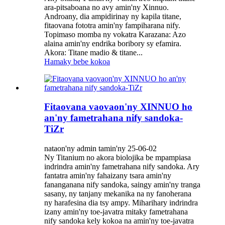
ara-pitsaboana no avy amin'ny Xinnuo.
Androany, dia ampidirinay ny kapila titane,
fitaovana fototra amin'ny fampiharana nify.
Topimaso momba ny vokatra Karazana: Azo
alaina amin'ny endrika boribory sy efamira.
Akora: Titane madio & titane...
Hamaky bebe kokoa
Fitaovana vaovaon'ny XINNUO ho
an'ny fametrahana nify sandoka-
TiZr
nataon'ny admin tamin'ny 25-06-02
Ny Titanium no akora biolojika be mpampiasa
indrindra amin'ny fametrahana nify sandoka. Ary
fantatra amin'ny fahaizany tsara amin'ny
fananganana nify sandoka, saingy amin'ny tranga
sasany, ny tanjany mekanika na ny fanoherana
ny harafesina dia tsy ampy. Miharihary indrindra
izany amin'ny toe-javatra mitaky fametrahana
nify sandoka kely kokoa na amin'ny toe-javatra