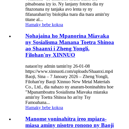
pitsaboana izy io. Ny lanjany fototra dia ny
fitazonana ny tanjaka avo lenta sy ny
fifanarahan'ny biolojika tsara dia tsara amin'ny
titane al...
Hamaky bebe kokoa
Nohajaina ho Mpanorina Miavaka
ny Sosialisma Manana Toetra Shinoa
ao Shaanxi i Zheng Yongli,
Filohan'ny XINNUO
nataon'ny admin tamin'ny 26-01-08
https://www.xinnuoti.com/uploads/Shaanxi‌.mp4
Baoji, Sina – 7 Janoary 2026‌ – Zheng Yongli,
Filohan'ny Baoji Xinnuo New Metal Materials
Co., Ltd., dia nahazo ny anaram-boninahitra hoe
"Mpanamboatra Sosialisma Miavaka miaraka
amin'ny Toetra Shinoa ho an'ny Tsy
Famoahana...
Hamaky bebe kokoa
Manome voninahitra ireo mpiara-
miasa aminy nisotro ronono ny Baoji