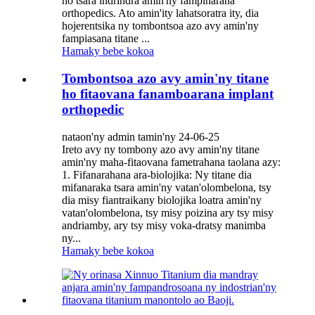
ho tsara indrindra amin'ny fampiharana
orthopedics. Ato amin'ity lahatsoratra ity, dia
hojerentsika ny tombontsoa azo avy amin'ny
fampiasana titane ...
Hamaky bebe kokoa
Tombontsoa azo avy amin'ny titane
ho fitaovana fanamboarana implant
orthopedic
nataon'ny admin tamin'ny 24-06-25
Ireto avy ny tombony azo avy amin'ny titane
amin'ny maha-fitaovana fametrahana taolana azy:
1. Fifanarahana ara-biolojika: Ny titane dia
mifanaraka tsara amin'ny vatan'olombelona, ​​tsy
dia misy fiantraikany biolojika loatra amin'ny
vatan'olombelona, ​​tsy misy poizina ary tsy misy
andriamby, ary tsy misy voka-dratsy manimba
ny...
Hamaky bebe kokoa