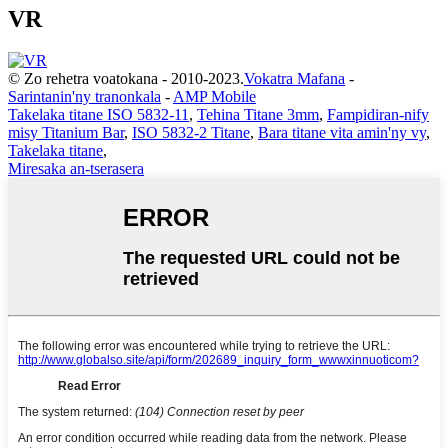
VR
© Zo rehetra voatokana - 2010-2023.
Vokatra Mafana
-
Sarintanin'ny tranonkala
-
AMP Mobile
Takelaka titane ISO 5832-11
,
Tehina Titane 3mm
,
Fampidiran-nify
misy Titanium Bar
,
ISO 5832-2 Titane
,
Bara titane vita amin'ny vy
,
Takelaka titane
,
Miresaka an-tserasera