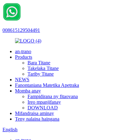
008615129504491
an-trano
Products
Bara Titane
Takelaka Titane
Tariby Titane
NEWS
Fanontaniana Matetika Apetraka
Momba anay
Fampidirana ny fitaovana
Ireo mpanjifanay
DOWNLOAD
Mifandraisa aminay
Teny nalaina haingana
English