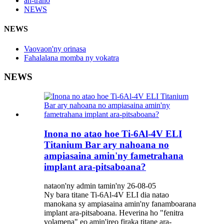
an-trano
NEWS
NEWS
Vaovaon'ny orinasa
Fahalalana momba ny vokatra
NEWS
Inona no atao hoe Ti-6Al-4V ELI
Titanium Bar ary nahoana no
ampiasaina amin'ny fametrahana
implant ara-pitsaboana?
nataon'ny admin tamin'ny 26-08-05
Ny bara titane Ti-6Al-4V ELI dia natao
manokana sy ampiasaina amin'ny fanamboarana
implant ara-pitsaboana. Heverina ho "fenitra
volamena" eo amin'ireo firaka titane ara-