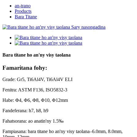
an-trano
Products
Bara Titane
Bara titane ho an'ny visy taolana
Famaritana fohy:
Grade: Gr5, Ti6Al4V, Ti6Al4V ELI
Fenitra: ASTM F136, ISO5832-3
Habe: Φ4, Φ6, Φ8, Φ10, Φ12mm
Fandeferana: h7, h8, h9
Fahatsorana: ao anatin'ny 1.5‰
Fampiasana: bara titane ho an'ny visy taolana–6.0mm, 8.0mm,
10mm, 12mm