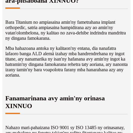
ara-pitsaboana XINNUO?
Bara Titanium no ampiasaina amin'ny fametrahana implant
orthopedic, satria ampiasaina hampidirana azy ao amin'ny
vatan'olombelona, ​​​​ny kalitao no zava-dehibe indrindra mandritra
ny dingana famokarana.
Mba hahazoana antoka ny kalitaon'ny entana, dia nanafatra
lafaoro banga ALD alemà izahay mba handrendrehana ny ingot
titane, ary nanamarika ny isan'ny hafanana avy amin'ny ingot ka
hatramin'ny dingana famokarana rehetra taty aoriana, ary nanonta
izany tamin'ny bara voapolotra farany mba hanarahana azy any
aoriana.
Fanamarinana avy amin'ny orinasa
XINNUO
Nahazo mari-pahaizana ISO 9001 sy ISO 13485 ny orinasanay,
ary mahafeno ny fepetra takian'ny rafitra fitantanana kalitao ny