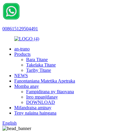
008615129504491
an-trano
Products
Bara Titane
Takelaka Titane
Tariby Titane
NEWS
Fanontaniana Matetika Apetraka
Momba anay
Fampidirana ny fitaovana
Ireo mpanjifanay
DOWNLOAD
Mifandraisa aminay
Teny nalaina haingana
English