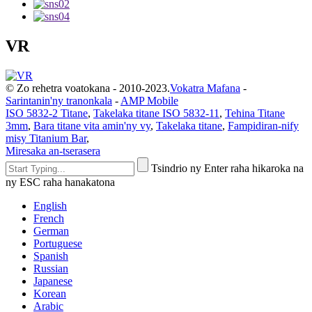
VR
© Zo rehetra voatokana - 2010-2023.
Vokatra Mafana
-
Sarintanin'ny tranonkala
-
AMP Mobile
ISO 5832-2 Titane
,
Takelaka titane ISO 5832-11
,
Tehina Titane
3mm
,
Bara titane vita amin'ny vy
,
Takelaka titane
,
Fampidiran-nify
misy Titanium Bar
,
Miresaka an-tserasera
Tsindrio ny Enter raha hikaroka na
ny ESC raha hanakatona
English
French
German
Portuguese
Spanish
Russian
Japanese
Korean
Arabic