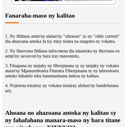
Fanaraha-maso ny kalitao
1. Ny fitiliana amin'ny alalan'ny "ultrason" sy ny "eddy current"
dia ahazoana antoka fa tsy misy triatra na rangotra ny vokatra.
2. Ny fitaovana fitiliana infra-mena dia miantoka ny fitoviana eo
amin'ny savaivon'ny bara iray manontolo,
3. Fitsapana ny tanjaky ny fihenjanana sy ny tanjaky ny vokatra
ataon'ny Mpanamboatra Fitaratra Fihenjanana sy ny laboratoara
antoko fahatelo mba hanamarinana indroa ny kalitao.
4. Nojerena tsirairay ny vokatra tsirairay alohan'ny handefasana
azy.
Ahoana no ahazoana antoka ny kalitao sy
ny fahafahana manara-maso ny bara titane