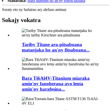
Manaraka:
Bara titanium ho an'ny tonon-taolana
Soraty eto ny hafatrao ary alefaso aminay
Sokajy vokatra
Tariby Titane ara-pitsaboana
matanjaka ho an'ny fitsaboana...
Bara Ti6Al4V-Titanium miaraka
amin'ny fanoherana avo lenta
amin'ny harafesina...