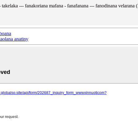
-- takelaka --- fanakoriana mafana - fanafanana --- fanodinana velarana
aboana
taolana anatiny