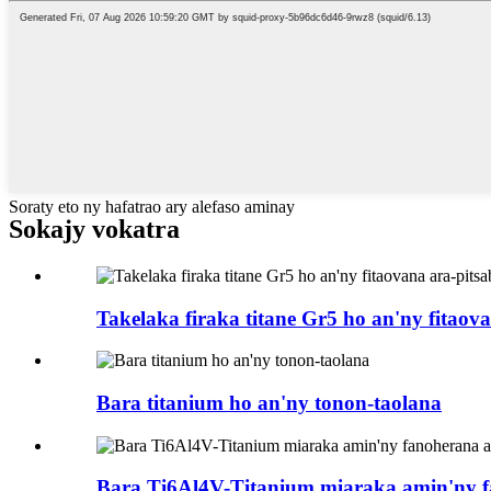
Soraty eto ny hafatrao ary alefaso aminay
Sokajy vokatra
Takelaka firaka titane Gr5 ho an'ny fitaov
Bara titanium ho an'ny tonon-taolana
Bara Ti6Al4V-Titanium miaraka amin'ny fa