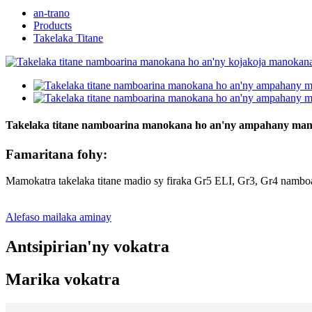
an-trano
Products
Takelaka Titane
Takelaka titane namboarina manokana ho an'ny ampahany ma
Famaritana fohy:
Mamokatra takelaka titane madio sy firaka Gr5 ELI, Gr3, Gr4 namboa
Alefaso mailaka aminay
Antsipirian'ny vokatra
Marika vokatra