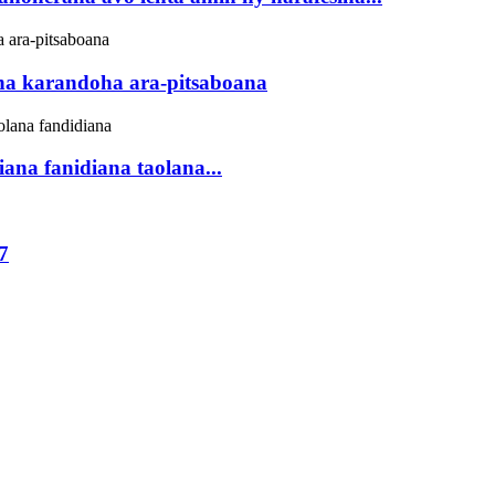
na karandoha ara-pitsaboana
ana fanidiana taolana...
7