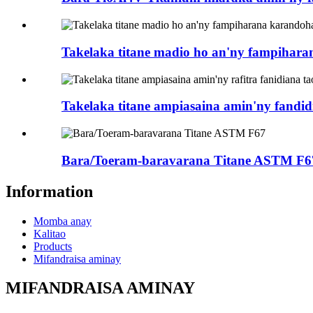
Takelaka titane madio ho an'ny fampihara
Takelaka titane ampiasaina amin'ny fandidi
Bara/Toeram-baravarana Titane ASTM F6
Information
Momba anay
Kalitao
Products
Mifandraisa aminay
MIFANDRAISA AMINAY