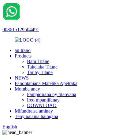
008615129504491
an-trano
Products
Bara Titane
Takelaka Titane
Tariby Titane
NEWS
Fanontaniana Matetika Apetraka
Momba anay
Fampidirana ny fitaovana
Ireo mpanjifanay
DOWNLOAD
Mifandraisa aminay
Teny nalaina haingana
English