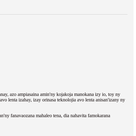
y, azo ampiasaina amin'ny kojakoja manokana izy io, toy ny
vo lenta izahay, izay orinasa teknolojia avo lenta anisan'izany ny
àlan'ny fanavaozana mahaleo tena, dia nahavita famokarana