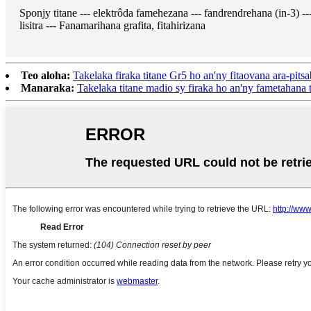
Sponjy titane --- elektrôda famehezana --- fandrendrehana (in-3) -
lisitra --- Fanamarihana grafita, fitahirizana
Teo aloha:
Takelaka firaka titane Gr5 ho an'ny fitaovana ara-pits
Manaraka:
Takelaka titane madio sy firaka ho an'ny fametahana 