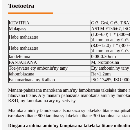
Toetoetra
KEVITRA
Gr3, Gr4, Gr5, Ti6
Malagasy
ASTM F136/67, ISO
(1.0~6.0) T * (300
Habe mahazatra
)L mm ho an'ny Gr5
(8.0~12.0) T * (30
Habe mahazatra
)L mm ho an'ny Gr3 
fandeferana
0.08-0.30mm
FANJAKANA
M, Nofonosina
Toe-javatra ety ambonin'ny tany
Ety ambonin'ny tany
fahombiazana
Ra<1.2um
Fanamarinana ny Kalitao
ISO 13485, ISO 900
Manam-pahaizana manokana amin'ny famokarana takelaka titane n
fitaovana titane. Ary manam-pahaizana manokana amin'ny famokarana 
R&D, ny famokarana ary ny serivisy.
Miaraka amin'ny famokarana tsorakazo sy takelaka titane ara-pitsa
tsorakazo titane 800 taonina sy takelaka titane 300 taonina isan-
Dingana arahina amin'ny fampiasana takelaka titane mihodi