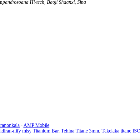
mpandrosoana Hi-tech, Baoji Shaanxi, Sina
tranonkala
-
AMP Mobile
diran-nify misy Titanium Bar
,
Tehina Titane 3mm
,
Takelaka titane IS