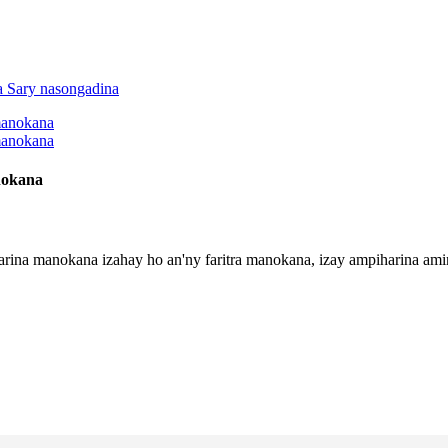
nokana
rina manokana izahay ho an'ny faritra manokana, izay ampiharina amin