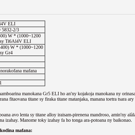
Al4V ELI
 5832-2/3
~400) W * (1000~1200
 sy Ti6Al4V ELI
0~400) W * (1000~1200
sy Gr4
 norakofana mafana
1
amboarina manokana Gr5 ELI ho an'ny kojakoja manokana ny orinasana
fitaovana titane sy firaka titane matanjaka, manana toetra tsara ary a
boana avo lenta sy titane alloy iraisam-pirenena mandroso, amin'ny al
taona izahay. Manome toky izahay fa ho tonga ara-potoana ny baikonao.
nkodina mafana: