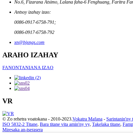
No.6, Fizarana Atsimo, Lalana faha-6 Fenghuang, Faritra Fa
Antsoy izahay izao:
0086-0917-6758-791;
0086-0917-6758-792
xn@bjxngs.com
ARAHO IZAHAY
FANONTANIANA IZAO
VR
© Zo rehetra voatokana - 2010-2023.
Vokatra Mafana
-
Sarintanin'ny 
ISO 5832-2 Titane
,
Bara titane vita amin'ny vy
,
Takelaka titane
,
Fampi
Miresaka an-tserasera