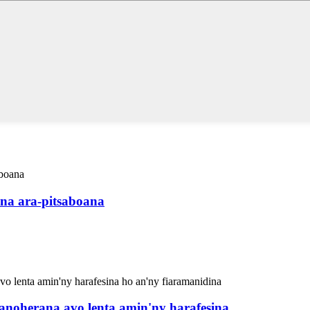
ana ara-pitsaboana
noherana avo lenta amin'ny harafesina...