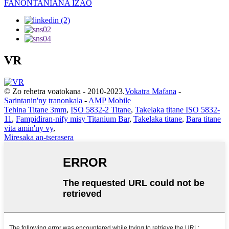
FANONTANIANA IZAO
VR
© Zo rehetra voatokana - 2010-2023.
Vokatra Mafana
-
Sarintanin'ny tranonkala
-
AMP Mobile
Tehina Titane 3mm
,
ISO 5832-2 Titane
,
Takelaka titane ISO 5832-
11
,
Fampidiran-nify misy Titanium Bar
,
Takelaka titane
,
Bara titane
vita amin'ny vy
,
Miresaka an-tserasera