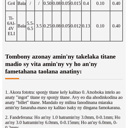
Gr4
Bala
/
/
0.50
0.08
0.05
0.015
0.4
0.10
0.40
Ti-
6Al-
5.5-
Bala
3.5
0.25
0.08
0.05
0.012
0.13
0.10
0.40
4V
6.5
ELI
Tombony azonay amin'ny takelaka titane
madio sy vita amin'ny vy ho an'ny
fametahana taolana anatiny:
1. Akora fototra: sponjy titane kely kalitao 0. Atsoboka intelo ao
anaty "ingot" titane ny sponjy titane. Avy eo dia ahodinkodina ao
anaty "billet" titane. Mandalo ny milina fanodinana miaraka
amin'ny fanaraha-maso ny kalitao isaky ny dingana famokarana.
2. Fandeferana: Ho an'ny 1.0 hatramin'ny 3.0mm, 0-0.1mm; Ho
an'ny 3.0 hatramin'ny 6.0mm, 0-0.15mm; Ho an'ny 6.0mm, 0-
0.2mm;