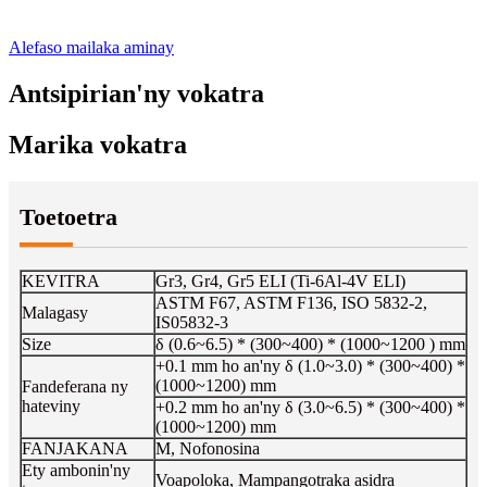
Alefaso mailaka aminay
Antsipirian'ny vokatra
Marika vokatra
Toetoetra
KEVITRA
Gr3, Gr4, Gr5 ELI (Ti-6Al-4V ELI)
ASTM F67, ASTM F136, ISO 5832-2,
Malagasy
IS05832-3
Size
δ (0.6~6.5) * (300~400) * (1000~1200 ) mm
+0.1 mm ho an'ny δ (1.0~3.0) * (300~400) *
(1000~1200) mm
Fandeferana ny
hateviny
+0.2 mm ho an'ny δ (3.0~6.5) * (300~400) *
(1000~1200) mm
FANJAKANA
M, Nofonosina
Ety ambonin'ny
Voapoloka, Mampangotraka asidra