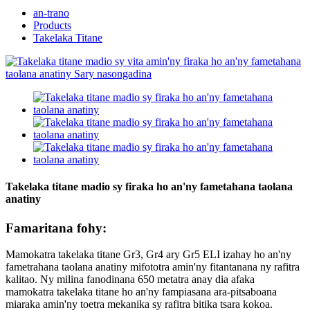
an-trano
Products
Takelaka Titane
Takelaka titane madio sy firaka ho an'ny fametahana taolana
anatiny
Famaritana fohy:
Mamokatra takelaka titane Gr3, Gr4 ary Gr5 ELI izahay ho an'ny
fametrahana taolana anatiny mifototra amin'ny fitantanana ny rafitra
kalitao. Ny milina fanodinana 650 metatra anay dia afaka
mamokatra takelaka titane ho an'ny fampiasana ara-pitsaboana
miaraka amin'ny toetra mekanika sy rafitra bitika tsara kokoa.