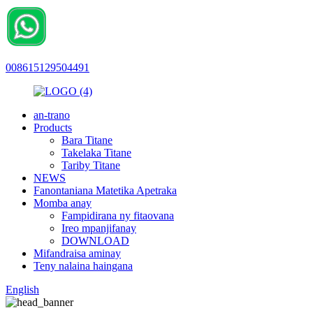
008615129504491
an-trano
Products
Bara Titane
Takelaka Titane
Tariby Titane
NEWS
Fanontaniana Matetika Apetraka
Momba anay
Fampidirana ny fitaovana
Ireo mpanjifanay
DOWNLOAD
Mifandraisa aminay
Teny nalaina haingana
English