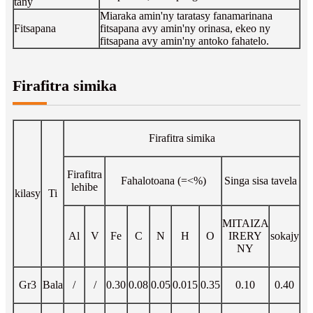
tany
Miaraka amin'ny taratasy fanamarinana
Fitsapana
fitsapana avy amin'ny orinasa, ekeo ny
fitsapana avy amin'ny antoko fahatelo.
Firafitra simika
Firafitra simika
Firafitra
Fahalotoana (=<%)
Singa sisa tavela
lehibe
kilasy
Ti
MITAIZA
Al
V
Fe
C
N
H
O
IRERY
sokajy
NY
Gr3
Bala
/
/
0.30
0.08
0.05
0.015
0.35
0.10
0.40