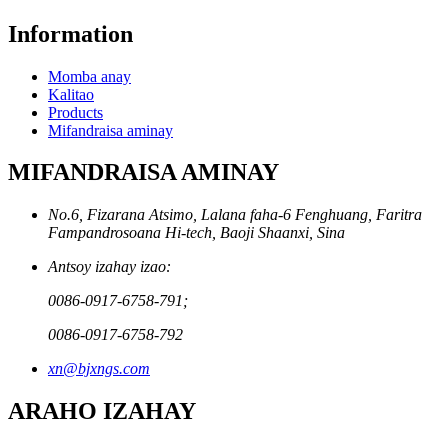
Information
Momba anay
Kalitao
Products
Mifandraisa aminay
MIFANDRAISA AMINAY
No.6, Fizarana Atsimo, Lalana faha-6 Fenghuang, Faritra
Fampandrosoana Hi-tech, Baoji Shaanxi, Sina
Antsoy izahay izao:
0086-0917-6758-791;
0086-0917-6758-792
xn@bjxngs.com
ARAHO IZAHAY