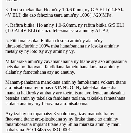
3. Toetra mekanika: Ho an'ny 1.0-6.0mm, ny Gr5 ELI (Ti-6Al-
4V ELI) dia azo fehezina tsara amin'ny 1000(+/-20)MPa;
4. Rafitra bitika: Ho an'ny 1.0-6.0mm, ny rafitra bitika Gr5 ELI
(Ti-6Al-4V ELI) dia azo fehezina tsara amin'ny A1-A3;
5. Fitiliana lesoka: Fitiliana lesoka amin'ny alalan'ny
ultrasonic/turbine 100% mba hanafoanana ny lesoka amin'ny
metaly sy ny loto tsy avy amin'ny vy.
Mifanaraka amin'ny zavamananaina ny titane ary azo ampiasaina
betsaka ho fitaovana fandidiana fametrahana taolana amin'ny
alalan'ny fametrahana azy ao anatiny.
Manam-pahaizana manokana amin'ny famokarana vokatra titane
ara-pitsaboana ny orinasa XINNUO. Ny takelaka titane dia
manana hakitroky ambany ary toetra tsara avo lenta, ampiasaina
betsaka amin'ny takelaka fanidiana taolana, takelaka fametahana
taolana anatiny ary fitaovana ara-pitsaboana.
Ary izahay no mpamatsy 3 voalohany, izay mamokatra ny
fitaovana titane ara-pitsaboana sy ny firaka titane ao amin'ny
fanamboarana implant titane any Shina miaraka amin'ny mari-
pahaizana ISO 13485 sy ISO 9001.