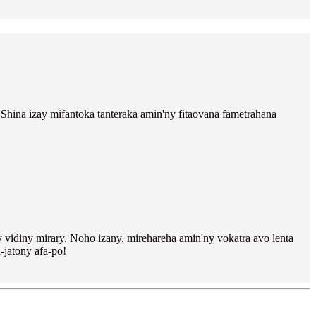
Shina izay mifantoka tanteraka amin'ny fitaovana fametrahana
ary vidiny mirary. Noho izany, mirehareha amin'ny vokatra avo lenta
-jatony afa-po!