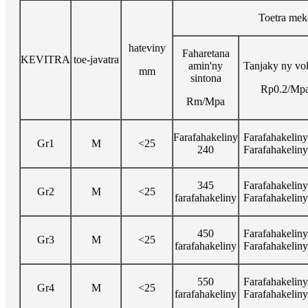
Toetra mek
hateviny
Faharetana
KEVITRA
toe-javatra
amin'ny
Tanjaky ny vo
mm
sintona
Rp0.2/Mp
Rm/Mpa
Farafahakeliny
Farafahakelin
Gr1
M
<25
240
Farafahakelin
345
Farafahakelin
Gr2
M
<25
farafahakeliny
Farafahakelin
450
Farafahakelin
Gr3
M
<25
farafahakeliny
Farafahakelin
550
Farafahakelin
Gr4
M
<25
farafahakeliny
Farafahakelin