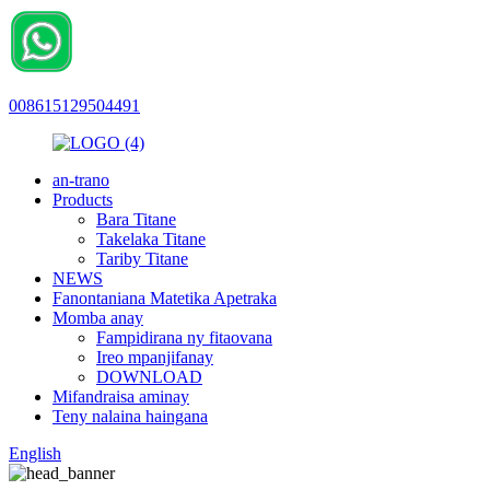
008615129504491
an-trano
Products
Bara Titane
Takelaka Titane
Tariby Titane
NEWS
Fanontaniana Matetika Apetraka
Momba anay
Fampidirana ny fitaovana
Ireo mpanjifanay
DOWNLOAD
Mifandraisa aminay
Teny nalaina haingana
English