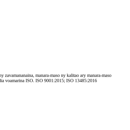
n'ny zavamananaina, manara-maso ny kalitao ary manara-maso
ra dia voamarina ISO. ISO 9001:2015; ISO 13485:2016