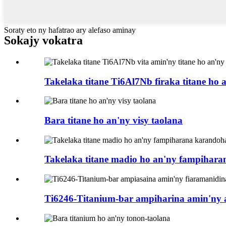
Soraty eto ny hafatrao ary alefaso aminay
Sokajy vokatra
Takelaka titane Ti6Al7Nb firaka titane ho a
Bara titane ho an'ny visy taolana
Takelaka titane madio ho an'ny fampihara
Ti6246-Titanium-bar ampiharina amin'ny ae