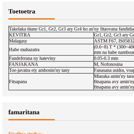
Toetoetra
Takelaka titane Gr1, Gr2, Gr3 ary Gr4 ho an'ny fitaovana fandidi
KEVITRA
Gr1, Gr2, Gr3 ary G
Malagasy
ASTM F67, IS05832
(0.6~8) T * (300~40
Habe mahazatra
mm na habe namboa
Fandeferana ny hateviny
0.05-0.3 mm
FANJAKANA
M, Nofonosina
Toe-javatra ety ambonin'ny tany
Fanasana asidra, voa
Miaraka amin'ny tara
Fitsapana
fitsapana avy amin'n
fitsapana avy amin'ny
famaritana
Firafitra simika: