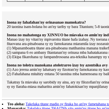
Inona ny fahafahan'ny orinasanao mamokatra?
20 taonina isam-bolana ho an'ny tariby sy bara Titanium; 5-8 taon
Inona no mahatonga ny XINNUO ho miavaka eo amin'ny indos
Manao izay tsy vitan'ny mpivarotra titane hafa izahay. Ny toeran
fitaovana ara-pitsaboana sy ny famokarana miaramila izay nozarai
(1) Mpanamboatra titane ara-pitsaboana matihanina manana traikef
(2) sampana 6 eo ambany fitantanan'ny orinasa mba hahatakarana 
(3) Ekipa fikarohana sy fampandrosoana ara-teknika hanampy ny 
Inona no tolotra manokana atolotrareo izay tsy azontsika av
(1) Azo jerena amin'ny lahatsary ny fizotran'ny famokarana ny kao
(2) Fahafahana mitahiry entana 50 taonina mba hamenoana ny bai
Takatray fa miavaka sy sarobidy ny aina, ary ny filozofian'ny orina
sy ny fiaraha-miasa maharitra amin'ny fahatokisan'ny mpanjifana
Teo aloha:
Takelaka titane madio sy firaka ho an'ny fametahana t
Manaraka:
Takelaka titane Ti6Al7Nb vita amin'ny titane ho an'n