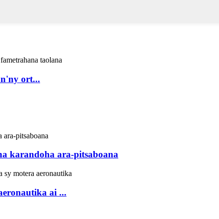
n'ny ort...
na karandoha ara-pitsaboana
ronautika ai ...