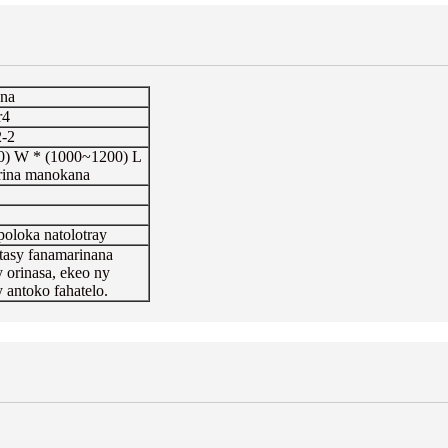
ana
r4
-2
0) W * (1000~1200) L
rina manokana
poloka natolotray
tasy fanamarinana
y orinasa, ekeo ny
 antoko fahatelo.