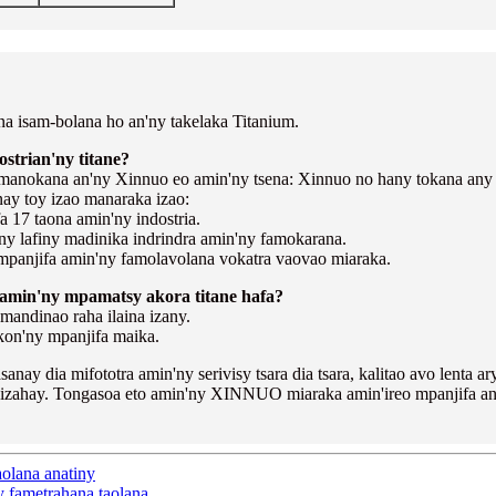
ina isam-bolana ho an'ny takelaka Titanium.
trian'ny titane?
a manokana an'ny Xinnuo eo amin'ny tsena: Xinnuo no hany tokana any 
nay toy izao manaraka izao:
a 17 taona amin'ny indostria.
ny lafiny madinika indrindra amin'ny famokarana.
mpanjifa amin'ny famolavolana vokatra vaovao miaraka.
y amin'ny mpamatsy akora titane hafa?
mandinao raha ilaina izany.
kon'ny mpanjifa maika.
sanay dia mifototra amin'ny serivisy tsara dia tsara, kalitao avo lenta 
y izahay. Tongasoa eto amin'ny XINNUO miaraka amin'ireo mpanjifa an
aolana anatiny
y fametrahana taolana