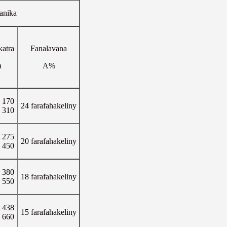
anika
katra
Fanalavana
a
A%
y 170
24 farafahakeliny
y 310
y 275
20 farafahakeliny
y 450
y 380
18 farafahakeliny
y 550
y 438
15 farafahakeliny
y 660