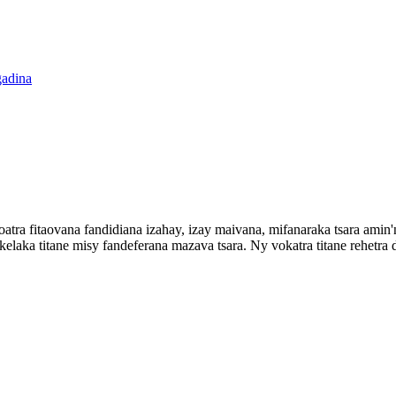
tra fitaovana fandidiana izahay, izay maivana, mifanaraka tsara ami
kelaka titane misy fandeferana mazava tsara. Ny vokatra titane rehet