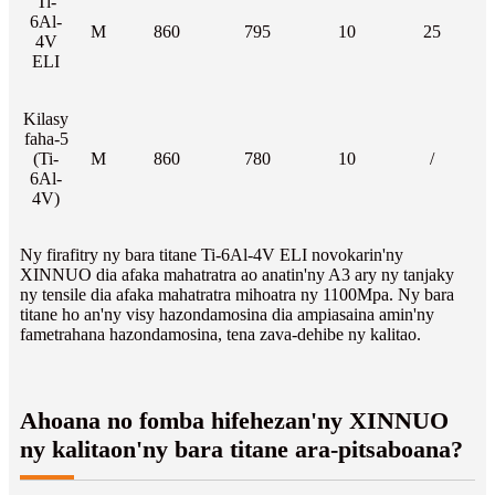
Ti-
6Al-
M
860
795
10
25
4V
ELI
Kilasy
faha-5
(Ti-
M
860
780
10
/
6Al-
4V)
Ny firafitry ny bara titane Ti-6Al-4V ELI novokarin'ny
XINNUO dia afaka mahatratra ao anatin'ny A3 ary ny tanjaky
ny tensile dia afaka mahatratra mihoatra ny 1100Mpa. Ny bara
titane ho an'ny visy hazondamosina dia ampiasaina amin'ny
fametrahana hazondamosina, tena zava-dehibe ny kalitao.
Ahoana no fomba hifehezan'ny XINNUO
ny kalitaon'ny bara titane ara-pitsaboana?