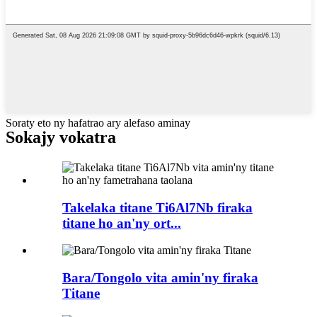
Soraty eto ny hafatrao ary alefaso aminay
Sokajy vokatra
Takelaka titane Ti6Al7Nb firaka
titane ho an'ny ort...
Bara/Tongolo vita amin'ny firaka
Titane