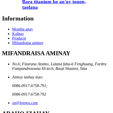
Bara titanium ho an'ny tonon-
taolana
Information
Momba anay
Kalitao
Products
Mifandraisa aminay
MIFANDRAISA AMINAY
No.6, Fizarana Atsimo, Lalana faha-6 Fenghuang, Faritra
Fampandrosoana Hi-tech, Baoji Shaanxi, Sina
Antsoy izahay izao:
0086-0917-6758-791;
0086-0917-6758-792
xn@bjxngs.com