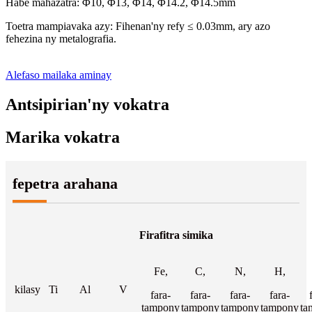
Habe mahazatra: Φ10, Φ13, Φ14, Φ14.2, Φ14.5mm
Toetra mampiavaka azy: Fihenan'ny refy ≤ 0.03mm, ary azo
fehezina ny metalografia.
Alefaso mailaka aminay
Antsipirian'ny vokatra
Marika vokatra
fepetra arahana
Firafitra simika
Fe,
C,
N,
H,
kilasy
Ti
Al
V
fara-
fara-
fara-
fara-
tampony
tampony
tampony
tampony
ta