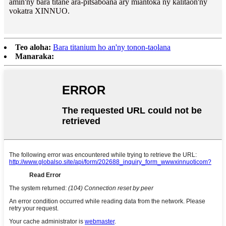
amin'ny bara titane ara-pitsaboana ary miantoka ny kalitaon'ny
vokatra XINNUO.
Teo aloha:
Bara titanium ho an'ny tonon-taolana
Manaraka: