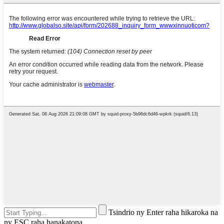
Tsindrio ny Enter raha hikaroka na
ny ESC raha hanakatona