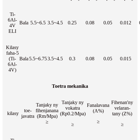
Ti-
6Al-
Bala
5.5~6.5
3.5~4.5
0.25
0.08
0.05
0.012
4V
ELI
Kilasy
faha-5
(Ti-
Bala
5.5~6.75
3.5~4.5
0.3
0.08
0.05
0.015
6Al-
4V)
Toetra mekanika
Tanjaky ny
Fihenan'ny
Tanjaky ny
Fanalavana
vokatra
velaran-
toe-
fihenjanana
(A%)
kilasy
(Rp0.2/Mpa)
tany (Z%)
javatra
(Rm/Mpa)
≥
≥
≥
≥