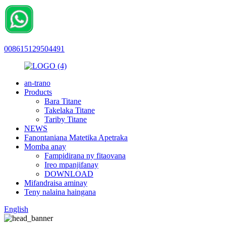
008615129504491
an-trano
Products
Bara Titane
Takelaka Titane
Tariby Titane
NEWS
Fanontaniana Matetika Apetraka
Momba anay
Fampidirana ny fitaovana
Ireo mpanjifanay
DOWNLOAD
Mifandraisa aminay
Teny nalaina haingana
English