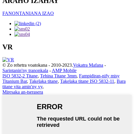
ARAHO IZAHAY
FANONTANIANA IZAO
VR
© Zo rehetra voatokana - 2010-2023.
Vokatra Mafana
-
Sarintanin'ny tranonkala
-
AMP Mobile
ISO 5832-2 Titane
,
Tehina Titane 3mm
,
Fampidiran-nify misy
Titanium Bar
,
Takelaka titane
,
Takelaka titane ISO 5832-11
,
Bara
titane vita amin'ny vy
,
Miresaka an-tserasera