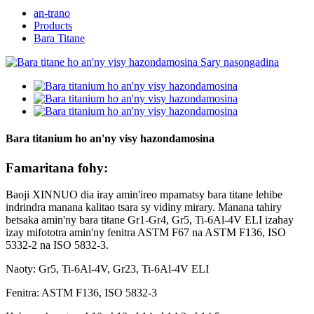
an-trano
Products
Bara Titane
Bara titanium ho an'ny visy hazondamosina
Famaritana fohy:
Baoji XINNUO dia iray amin'ireo mpamatsy bara titane lehibe
indrindra manana kalitao tsara sy vidiny mirary. Manana tahiry
betsaka amin'ny bara titane Gr1-Gr4, Gr5, Ti-6Al-4V ELI izahay
izay mifototra amin'ny fenitra ASTM F67 na ASTM F136, ISO
5332-2 na ISO 5832-3.
Naoty: Gr5, Ti-6Al-4V, Gr23, Ti-6Al-4V ELI
Fenitra: ASTM F136, ISO 5832-3