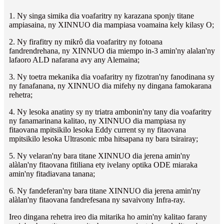
1. Ny singa simika dia voafaritry ny karazana sponjy titane
ampiasaina, ny XINNUO dia mampiasa voamaina kely kilasy O;
2. Ny firafitry ny mikrô dia voafaritry ny fotoana
fandrendrehana, ny XINNUO dia miempo in-3 amin'ny alalan'ny
lafaoro ALD nafarana avy any Alemaina;
3. Ny toetra mekanika dia voafaritry ny fizotran'ny fanodinana sy
ny fanafanana, ny XINNUO dia mifehy ny dingana famokarana
rehetra;
4. Ny lesoka anatiny sy ny triatra ambonin'ny tany dia voafaritry
ny fanamarinana kalitao, ny XINNUO dia mampiasa ny
fitaovana mpitsikilo lesoka Eddy current sy ny fitaovana
mpitsikilo lesoka Ultrasonic mba hitsapana ny bara tsirairay;
5. Ny velaran'ny bara titane XINNUO dia jerena amin'ny
alàlan'ny fitaovana fitiliana ety ivelany optika ODE miaraka
amin'ny fitadiavana tanana;
6. Ny fandeferan'ny bara titane XINNUO dia jerena amin'ny
alàlan'ny fitaovana fandrefesana ny savaivony Infra-ray.
Ireo dingana rehetra ireo dia mitarika ho amin'ny kalitao farany